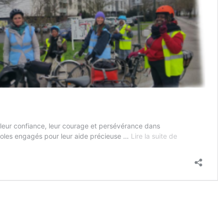
 leur confiance, leur courage et persévérance dans
Témoignage
voles engagés pour leur aide précieuse …
Lire la suite de
vélo-
école