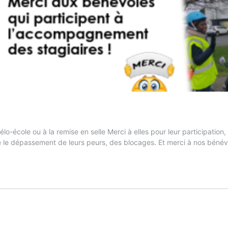
cole ou à la remise en selle Merci à elles pour leur participation,
e le dépassement de leurs peurs, des blocages. Et merci à nos béné