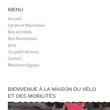
I
O
MENU
N
Accueil
D
E
Cycles et Manivelles
S
Nos Activités
A
Nos Prestations
R
Actu
T
On parle de nous
I
Contact
C
Mentions légales
L
E
S
BIENVENUE À LA MAISON DU VÉLO
ET DES MOBILITÉS