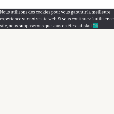
M
Nous utilisons des cookies pour vous garantir la meilleure
e
expérience sur notre site web. Si vous continuez à utiliser ce
site, nous supposerons que vous en êtes satisfait.
Ok
n
u
s
e
c
o
n
d
a