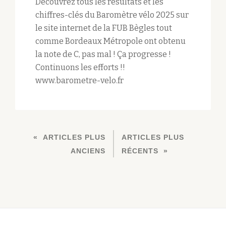
Découvrez tous les résultats et les
chiffres-clés du Baromètre vélo 2025 sur
le site internet de la FUB Bègles tout
comme Bordeaux Métropole ont obtenu
la note de C, pas mal ! Ça progresse !
Continuons les efforts !!
www.barometre-velo.fr
ARTICLES PLUS
ARTICLES PLUS
N
ANCIENS
RÉCENTS
A
V
I
G
A
T