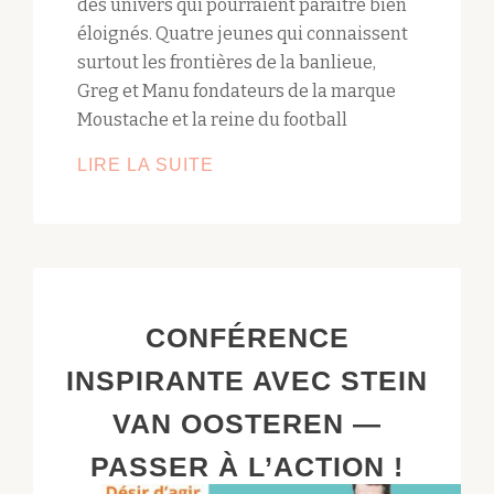
des univers qui pourraient paraître bien
éloignés. Quatre jeunes qui connaissent
surtout les frontières de la banlieue,
Greg et Manu fondateurs de la marque
Moustache et la reine du football
LIRE LA SUITE
ATELIER
DU
MARDI
:
PROJECTION
DE
CONFÉRENCE
FILM
INSPIRANTE AVEC STEIN
VAN OOSTEREN —
PASSER À L’ACTION !