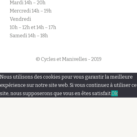
Mardi 14h – 20h
Mercredi 14h – 19h
Vendredi
10h – 12h et 14h – 17h
Samedi 14h – 18h
© Cycles et Manivelles - 2019
M
Nous utilisons des cookies pour vous garantir la meilleure
e
expérience sur notre site web. Si vous continuez à utiliser ce
site, nous supposerons que vous en êtes satisfait.
Ok
n
u
s
e