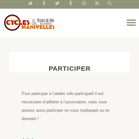
fa-
fa-
fa-
fa-
fa-
fa-
home
facebook
twitter
tumblr
instagram
rss
Aller
D
au
l
contenu
n
PARTICIPER
Pour participer à l’atelier vélo participatif il est
nécessaire d’adhérer à l’association, mais vous
pouvez aussi participer en vous impliquant ou en
donnant !