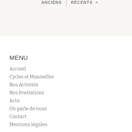
ANCIENS
RÉCENTS
A
V
I
G
A
T
I
O
MENU
N
Accueil
D
E
Cycles et Manivelles
S
Nos Activités
A
Nos Prestations
R
Actu
T
On parle de nous
I
Contact
C
Mentions légales
L