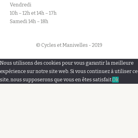
Vendredi
10h – 12h et 14h – 17h
Samedi 14h – 18h
© Cycles et Manivelles - 2019
M
Nous utilisons des cookies pour vous garantir la meilleure
e
expérience sur notre site web. Si vous continuez à utiliser ce
site, nous supposerons que vous en êtes satisfait.
Ok
n
u
s
e
c