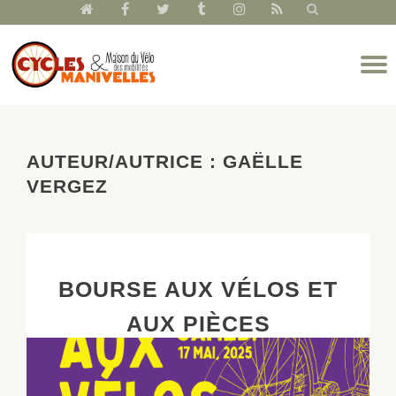
fa-
fa-
fa-
fa-
fa-
fa-
home
facebook
twitter
tumblr
instagram
rss
Aller
D
au
l
contenu
n
AUTEUR/AUTRICE :
GAËLLE
VERGEZ
BOURSE AUX VÉLOS ET
AUX PIÈCES