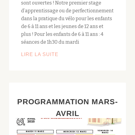
sont ouvertes ! Notre premier stage
d’apprentissage ou de perfectionnement
dans la pratique du vélo pour les enfants
de 6 à 11 ans et les jeunes de 12 ans et
plus ! Pour les enfants de 6 à 11 ans : 4
séances de 1h30 du mardi
LIRE LA SUITE
PREMIER
STAGE
DE
VÉLO-
ÉCOLE
ENFANTS
PROGRAMMATION MARS-
!
AVRIL