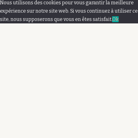
M
Nous utilisons des cookies pour vous garantir la meilleure
e
expérience sur notre site web. Si vous continuez à utiliser ce
site, nous supposerons que vous en êtes satisfait.
Ok
n
u
s
e
c
o
n
d
a
i