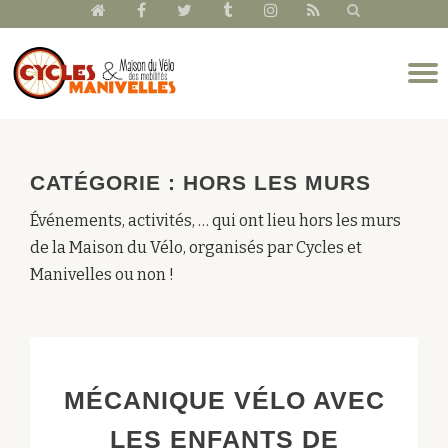
fa-
fa-
fa-
fa-
fa-
fa-
home
facebook
twitter
tumblr
instagram
rss
Aller
D
au
l
contenu
n
CATÉGORIE :
HORS LES MURS
Événements, activités, … qui ont lieu hors les murs
de la Maison du Vélo, organisés par Cycles et
Manivelles ou non !
MÉCANIQUE VÉLO AVEC
LES ENFANTS DE