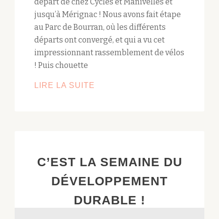
départ de chez Cycles et Manivelles et
jusqu’à Mérignac ! Nous avons fait étape
au Parc de Bourran, où les différents
départs ont convergé, et qui a vu cet
impressionnant rassemblement de vélos
! Puis chouette
LIRE LA SUITE
PARTI.E.S
POUR
LA
FÊTE
DU
VÉLO
C’EST LA SEMAINE DU
!
DÉVELOPPEMENT
DURABLE !