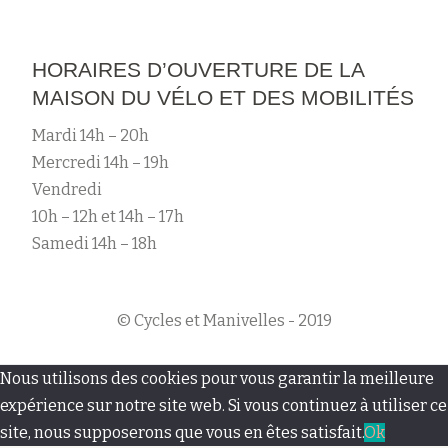
HORAIRES D’OUVERTURE DE LA
MAISON DU VÉLO ET DES MOBILITÉS
Mardi 14h – 20h
Mercredi 14h – 19h
Vendredi
10h – 12h et 14h – 17h
Samedi 14h – 18h
© Cycles et Manivelles - 2019
M
Nous utilisons des cookies pour vous garantir la meilleure
e
expérience sur notre site web. Si vous continuez à utiliser ce
site, nous supposerons que vous en êtes satisfait.
Ok