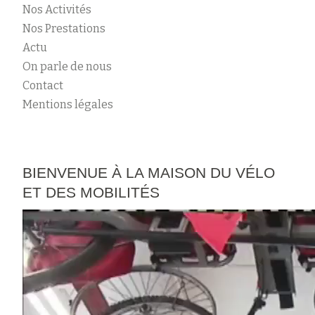
S
Nos Activités
A
Nos Prestations
R
Actu
T
On parle de nous
I
Contact
C
Mentions légales
L
E
S
BIENVENUE À LA MAISON DU VÉLO
ET DES MOBILITÉS