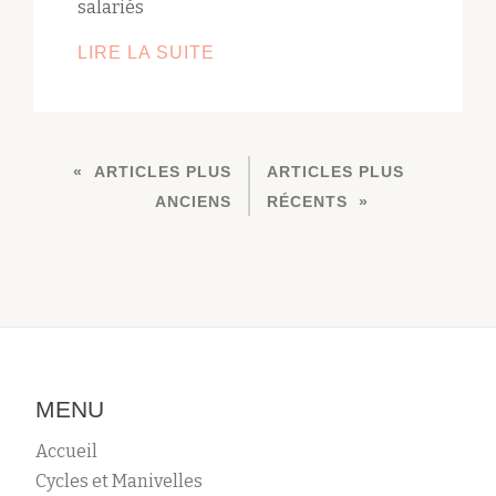
salariés
LIRE LA SUITE
C’EST
LA
SEMAINE
DU
DÉVELOPPEMENT
ARTICLES PLUS
ARTICLES PLUS
N
DURABLE
ANCIENS
RÉCENTS
A
!
V
I
G
A
T
I
O
MENU
N
Accueil
D
E
Cycles et Manivelles