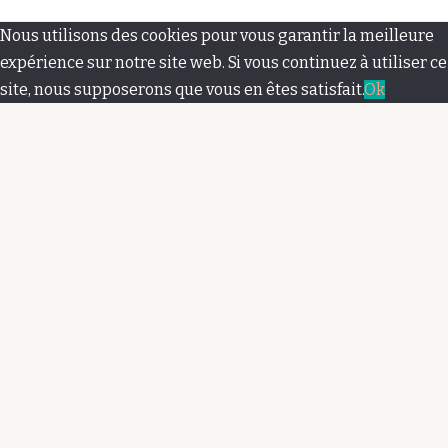
M
Nous utilisons des cookies pour vous garantir la meilleure
e
expérience sur notre site web. Si vous continuez à utiliser ce
site, nous supposerons que vous en êtes satisfait.
Ok
n
u
s
e
c
o
n
d
a