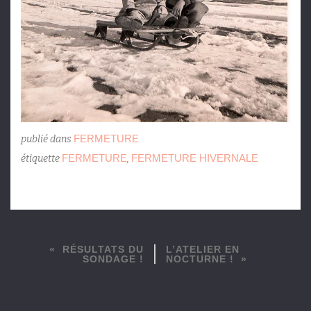
FERMETURE
publié dans
FERMETURE
FERMETURE HIVERNALE
étiquette
,
RÉSULTATS DU
L’ATELIER EN
SONDAGE !
NOCTURNE !