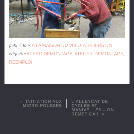
À LA MAISON DU VÉLO
ATELIERS DIY
publié dans
,
APERO DEMONTAGE
ATELIER
DEMONTAGE
étiquette
,
,
,
RÉEMPLOI
INITIATION AUX
L’ALLEYCAT DE
MICRO-POUSSES
CYCLES ET
MANIVELLES – ON
REMET ÇA !