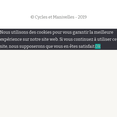
© Cycles et Manivelles - 2019
M
Nous utilisons des cookies pour vous garantir la meilleure
e
expérience sur notre site web. Si vous continuez à utiliser ce
site, nous supposerons que vous en êtes satisfait.
Ok
n
u
s
e
c
o
n