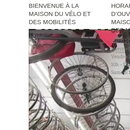
BIENVENUE À LA
HORA
MAISON DU VÉLO ET
D’OUV
DES MOBILITÉS
MAISO
DES M
Mardi 14
Mercredi
Vendred
10h – 12h
Samedi 1