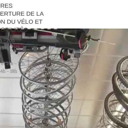
IRES
ERTURE DE LA
N DU VÉLO ET
OBILITÉS
h – 20h
 14h – 19h
i
 et 14h – 17h
4h – 18h