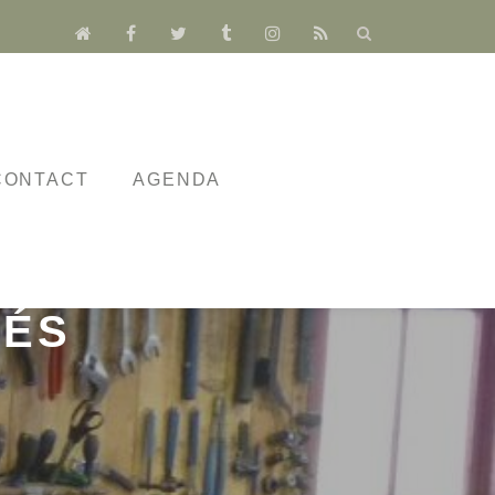
fa-
fa-
fa-
fa-
fa-
fa-
home
facebook
twitter
tumblr
instagram
rss
CONTACT
AGENDA
LA MAISON DU
TÉS