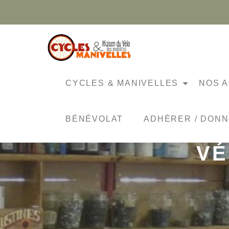
Aller
au
contenu
CYCLES & MANIVELLES
NOS A
MISE À JOUR
BÉNÉVOLAT
ADHÉRER / DON
VÉ