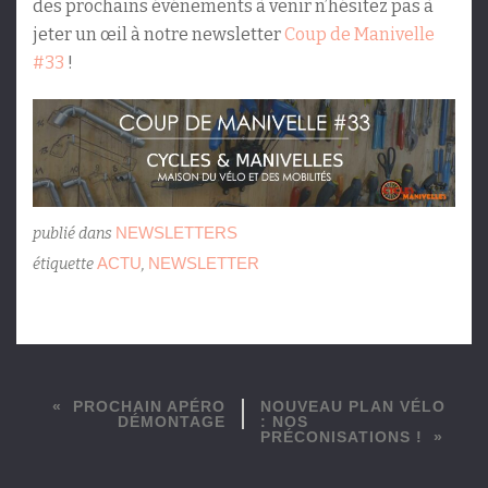
des prochains événements à venir n’hésitez pas à
jeter un œil à notre newsletter
Coup de Manivelle
#33
!
NEWSLETTERS
publié dans
ACTU
NEWSLETTER
étiquette
,
PROCHAIN APÉRO
NOUVEAU PLAN VÉLO
DÉMONTAGE
: NOS
PRÉCONISATIONS !