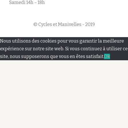
Samedi 14h – 18h
© Cycles et Manivelles - 2019
M
Nous utilisons des cookies pour vous garantir la meilleure
e
expérience sur notre site web. Si vous continuez à utiliser ce
site, nous supposerons que vous en êtes satisfait.
Ok
n
u
s
e
c
o