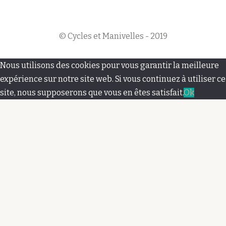
© Cycles et Manivelles - 2019
M
Nous utilisons des cookies pour vous garantir la meilleure
e
expérience sur notre site web. Si vous continuez à utiliser ce
site, nous supposerons que vous en êtes satisfait.
Ok
n
u
s
e
c
o
n