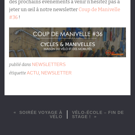
des prochains événements à venir n’hésitez pas à
jeter un œil à notre newsletter
Coup de Manivelle
#36
!
NEWSLETTERS
publié dans
ACTU
NEWSLETTER
étiquette
,
SOIRÉE VOYAGE À
VÉLO-ÉCOLE – FIN DE
VÉLO
STAGE !