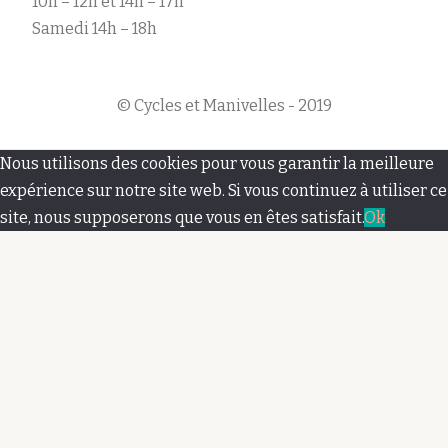
10h – 12h et 14h – 17h
Samedi 14h – 18h
© Cycles et Manivelles - 2019
M
Nous utilisons des cookies pour vous garantir la meilleure
e
expérience sur notre site web. Si vous continuez à utiliser ce
site, nous supposerons que vous en êtes satisfait.
Ok
n
u
s
e
c
o