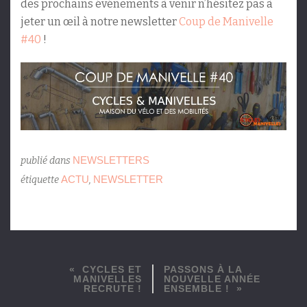
des prochains événements à venir n’hésitez pas à
jeter un œil à notre newsletter
Coup de Manivelle
#40
!
NEWSLETTERS
publié dans
ACTU
NEWSLETTER
étiquette
,
CYCLES ET
PASSONS À LA
MANIVELLES
NOUVELLE ANNÉE
RECRUTE !
ENSEMBLE !