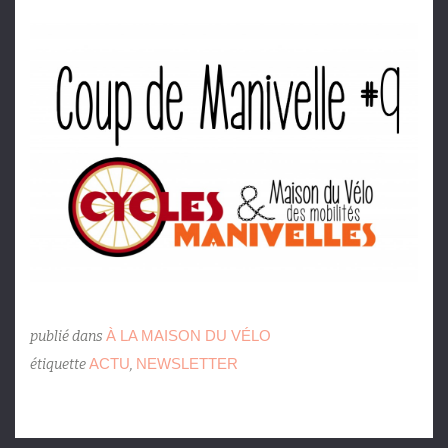
À LA MAISON DU VÉLO
publié dans
ACTU
NEWSLETTER
étiquette
,