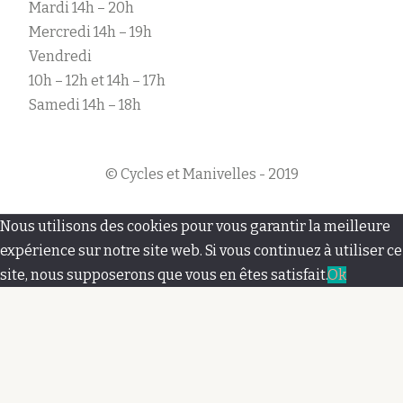
Mardi 14h – 20h
Mercredi 14h – 19h
Vendredi
10h – 12h et 14h – 17h
Samedi 14h – 18h
© Cycles et Manivelles - 2019
M
Nous utilisons des cookies pour vous garantir la meilleure
e
expérience sur notre site web. Si vous continuez à utiliser ce
site, nous supposerons que vous en êtes satisfait.
Ok
n
u
s
e