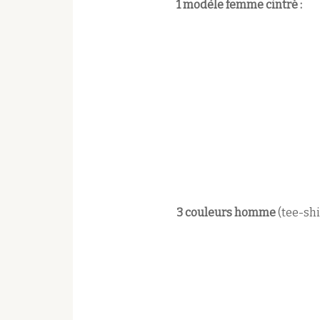
1 modèle femme cintré :
3 couleurs homme
(tee-shi