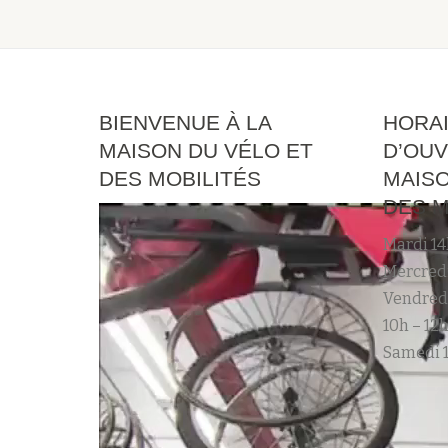
BIENVENUE À LA
HORA
MAISON DU VÉLO ET
D’OUV
DES MOBILITÉS
MAISO
DES M
Mardi 14
Mercredi
Vendred
10h – 12h
Samedi 1