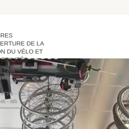
IRES
ERTURE DE LA
N DU VÉLO ET
OBILITÉS
h – 20h
 14h – 19h
i
 et 14h – 17h
4h – 18h