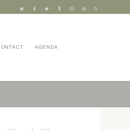
fa-
fa-
fa-
fa-
fa-
fa-
home
facebook
twitter
tumblr
instagram
rss
CONTACT
AGENDA
RIVÉS !