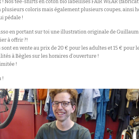
ux ! Nos tee-shirts en coton bio labellisés FAIR WEAR (fabrica
t en plusieurs coloris mais également plusieurs coupes, ains
ui pédale !
so en portant sur toi une illustration originale de Guillaume,
r à offrir ?!
 sont en vente au prix de 20 € pour les adultes et 15 € pour l
ités à Bègles sur les horaires d’ouverture !
imitée !
 !