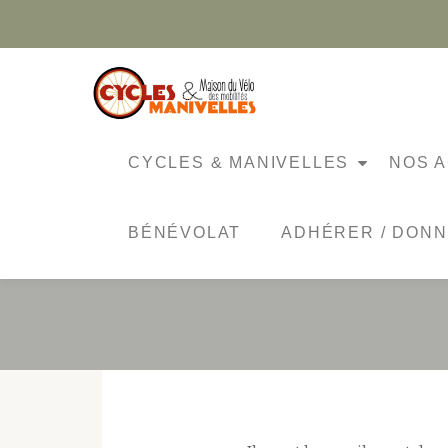
Aller
au
contenu
CYCLES & MANIVELLES
NOS A
NOS TE
BÉNÉVOLAT
ADHÉRER / DON