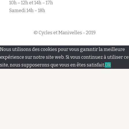
10h – 12h et 14h – 17h
Samedi 14h – 18h
© Cycles et Manivelles - 2019
M
Nous utilisons des cookies pour vous garantir la meilleure
e
expérience sur notre site web. Si vous continuez à utiliser ce
site, nous supposerons que vous en êtes satisfait.
Ok
n
u
s
e
c
o