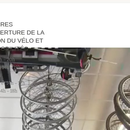
IRES
ERTURE DE LA
N DU VÉLO ET
OBILITÉS
h – 20h
 14h – 19h
i
 et 14h – 17h
4h – 18h