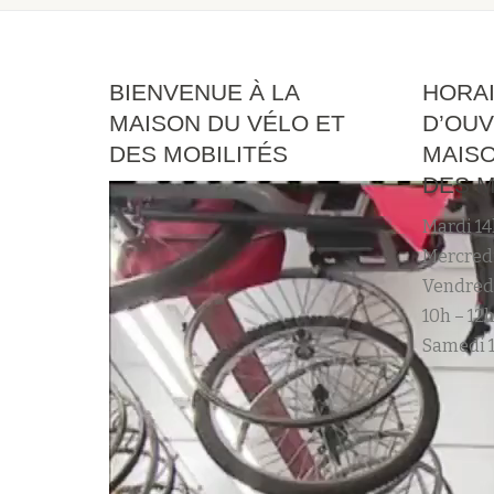
BIENVENUE À LA
HORA
MAISON DU VÉLO ET
D’OUV
DES MOBILITÉS
MAISO
DES M
Mardi 14
Mercredi
Vendred
10h – 12h
Samedi 1