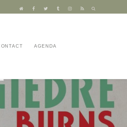
fa-
fa-
fa-
fa-
fa-
fa-
home
facebook
twitter
tumblr
instagram
rss
CONTACT
AGENDA
2