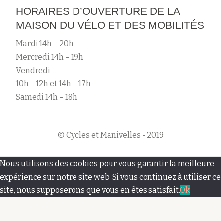
HORAIRES D’OUVERTURE DE LA
MAISON DU VÉLO ET DES MOBILITÉS
Mardi 14h – 20h
Mercredi 14h – 19h
Vendredi
10h – 12h et 14h – 17h
Samedi 14h – 18h
© Cycles et Manivelles - 2019
M
Nous utilisons des cookies pour vous garantir la meilleure
e
expérience sur notre site web. Si vous continuez à utiliser ce
site, nous supposerons que vous en êtes satisfait.
Ok
n
u