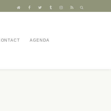
fa-
fa-
fa-
fa-
fa-
fa-
home
facebook
twitter
tumblr
instagram
rss
CONTACT
AGENDA