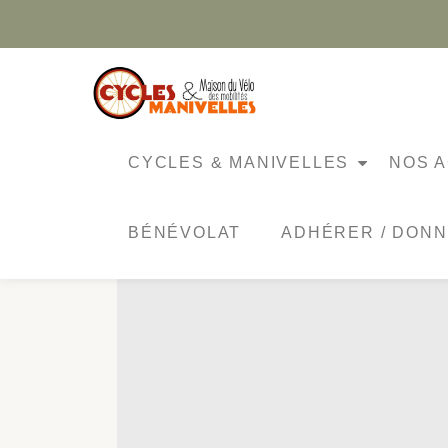
Aller
au
contenu
ÉTIQUETTE :
ATELIER TXIRR
CYCLES & MANIVELLES
NOS A
BÉNÉVOLAT
ADHÉRER / DON
RETOUR SUR 