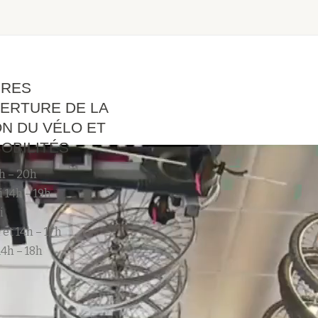
IRES
ERTURE DE LA
N DU VÉLO ET
OBILITÉS
h – 20h
 14h – 19h
i
 et 14h – 17h
4h – 18h