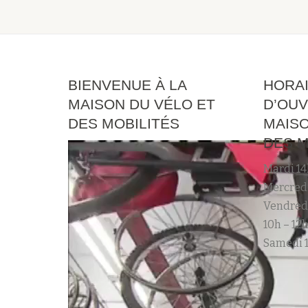
BIENVENUE À LA
HORA
MAISON DU VÉLO ET
D’OUV
DES MOBILITÉS
MAISO
DES M
Mardi 14
Mercredi
Vendred
10h – 12h
Samedi 1