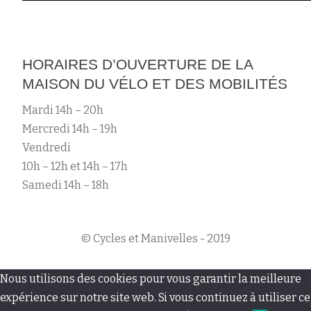
HORAIRES D’OUVERTURE DE LA
MAISON DU VÉLO ET DES MOBILITÉS
Mardi 14h – 20h
Mercredi 14h – 19h
Vendredi
10h – 12h et 14h – 17h
Samedi 14h – 18h
© Cycles et Manivelles - 2019
M
Nous utilisons des cookies pour vous garantir la meilleure
e
expérience sur notre site web. Si vous continuez à utiliser ce