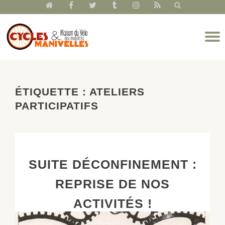
fa-
fa-
fa-
fa-
fa-
fa-
home
facebook
twitter
tumblr
instagram
rss
Aller
D
au
l
contenu
n
ÉTIQUETTE :
ATELIERS
PARTICIPATIFS
SUITE DÉCONFINEMENT :
REPRISE DE NOS
ACTIVITÉS !