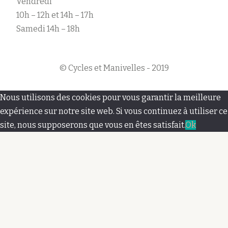
Vendredi
10h – 12h et 14h – 17h
Samedi 14h – 18h
© Cycles et Manivelles - 2019
M
Nous utilisons des cookies pour vous garantir la meilleure
e
expérience sur notre site web. Si vous continuez à utiliser ce
site, nous supposerons que vous en êtes satisfait.
Ok
n
u
s
e
c