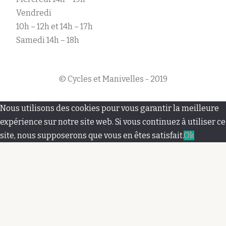
Vendredi
10h – 12h et 14h – 17h
Samedi 14h – 18h
© Cycles et Manivelles - 2019
M
Nous utilisons des cookies pour vous garantir la meilleure
e
expérience sur notre site web. Si vous continuez à utiliser ce
site, nous supposerons que vous en êtes satisfait.
Ok
n
u
s
e
c