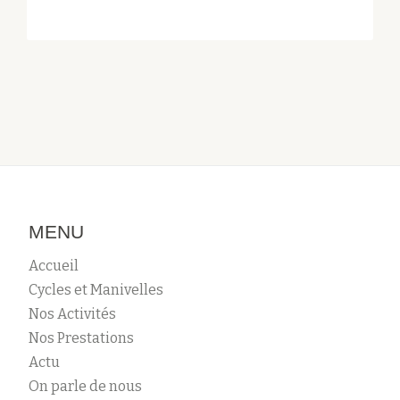
SPÉCIALE
–
JE
ME
DÉPLACE
EN
FAMILLE
À
VÉLO
!
MENU
Accueil
Cycles et Manivelles
Nos Activités
Nos Prestations
Actu
On parle de nous