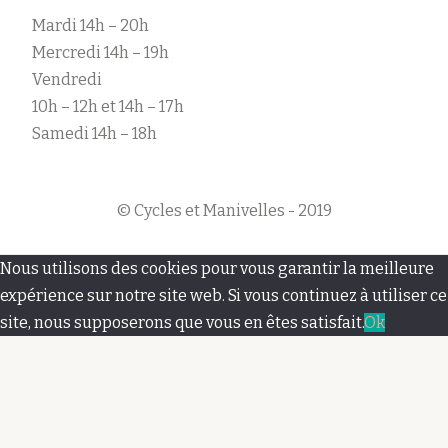
Mardi 14h – 20h
Mercredi 14h – 19h
Vendredi
10h – 12h et 14h – 17h
Samedi 14h – 18h
© Cycles et Manivelles - 2019
M
Nous utilisons des cookies pour vous garantir la meilleure
e
expérience sur notre site web. Si vous continuez à utiliser ce
site, nous supposerons que vous en êtes satisfait.
Ok
n
u
s