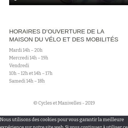
HORAIRES D’OUVERTURE DE LA
MAISON DU VÉLO ET DES MOBILITÉS
Mardi 14h – 20h
Mercredi 14h – 19h
Vendredi
10h – 12h et 14h – 17h
Samedi 14h – 18h
© Cycles et Manivelles - 2019
M
Nous utilisons des cookies pour vous garantir la meilleure
expérience sur notre site web. Si vous continuez à utiliser ce