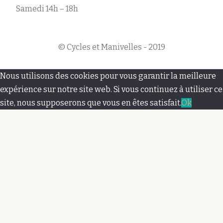
Samedi 14h – 18h
© Cycles et Manivelles - 2019
M
Nous utilisons des cookies pour vous garantir la meilleure
e
expérience sur notre site web. Si vous continuez à utiliser ce
site, nous supposerons que vous en êtes satisfait.
Ok
n
u
s
e
c
o