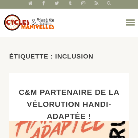
fa-
fa-
fa-
fa-
fa-
fa-
home
facebook
twitter
tumblr
instagram
rss
Aller
D
au
l
contenu
n
ÉTIQUETTE :
INCLUSION
C&M PARTENAIRE DE LA
VÉLORUTION HANDI-
ADAPTÉE !