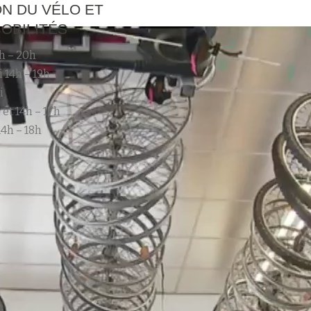
N DU VÉLO ET
OBILITÉS
h – 20h
 14h – 19h
i
 et 14h – 17h
4h – 18h