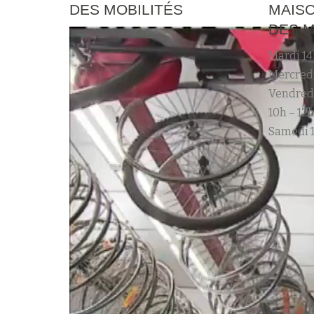
DES MOBILITÉS
MAISO
DES M
Mardi 14
Mercredi
Vendred
10h – 12h
Samedi 1