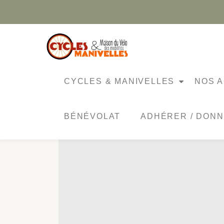
Aller
au
contenu
ÉTIQUETTE :
JE TRAVAILLE 
CYCLES & MANIVELLES
NOS A
BÉNÉVOLAT
ADHÉRER / DON
RETOUR SUR NOTRE SO