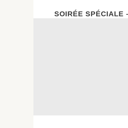
TRAVAILLE
SOIRÉE SPÉCIALE –
À
VÉLO