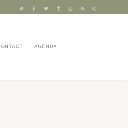
fa-
fa-
fa-
fa-
fa-
fa-
home
facebook
twitter
tumblr
instagram
rss
CONTACT
AGENDA