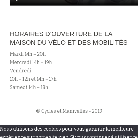
HORAIRES D’OUVERTURE DE LA
MAISON DU VÉLO ET DES MOBILITÉS
Mardi 14h – 20h
Mercredi 14h – 19h
Vendredi
10h – 12h et 14h – 17h
Samedi 14h – 18h
© Cycles et Manivelles - 2019
M
Nous utilisons des cookies pour vous garantir la meilleure
expérience sur notre site web. Si vous continuez à utiliser ce