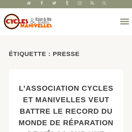
fa-
fa-
fa-
fa-
fa-
fa-
home
facebook
twitter
tumblr
instagram
rss
Aller
D
au
l
contenu
n
ÉTIQUETTE :
PRESSE
L’ASSOCIATION CYCLES
ET MANIVELLES VEUT
BATTRE LE RECORD DU
MONDE DE RÉPARATION