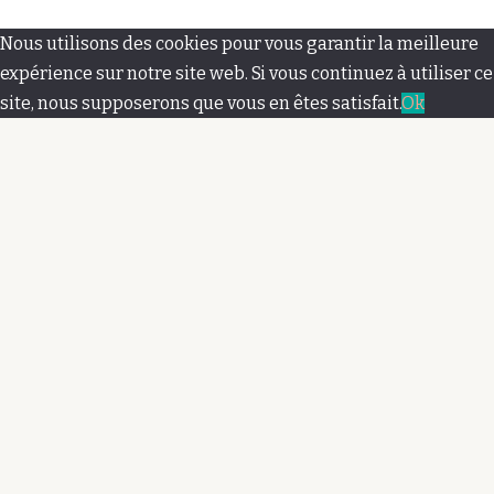
M
Nous utilisons des cookies pour vous garantir la meilleure
e
expérience sur notre site web. Si vous continuez à utiliser ce
site, nous supposerons que vous en êtes satisfait.
Ok
n
u
s
e
c
o
n
d
a