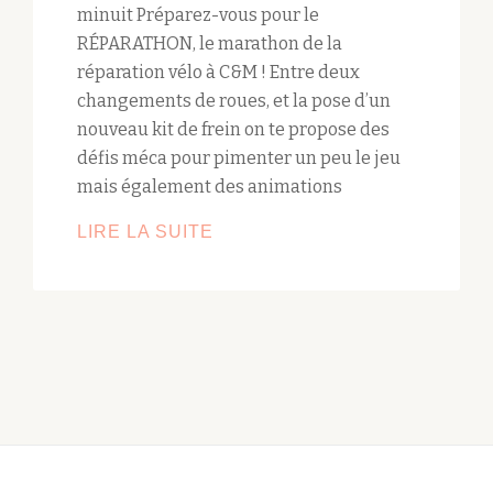
minuit Préparez-vous pour le
RÉPARATHON, le marathon de la
réparation vélo à C&M ! Entre deux
changements de roues, et la pose d’un
nouveau kit de frein on te propose des
défis méca pour pimenter un peu le jeu
mais également des animations
LIRE LA SUITE
L’ASSOCIATION
CYCLES
ET
MANIVELLES
VEUT
BATTRE
LE
RECORD
DU
MONDE