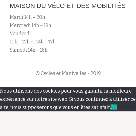
MAISON DU VÉLO ET DES MOBILITÉS
Mardi 14h – 20h
Mercredi 14h – 19h
Vendredi
10h – 12h et 14h – 17h
Samedi 14h – 18h
© Cycles et Manivelles - 2019
M
Nous utilisons des cookies pour vous garantir la meilleure
e
expérience sur notre site web. Si vous continuez à utiliser ce
site, nous supposerons que vous en êtes satisfait.
Ok
n
u