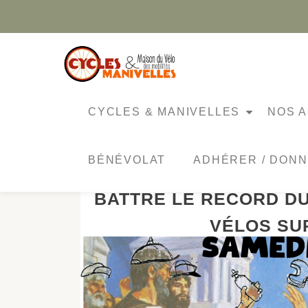
Aller
au
contenu
ÉTIQUETTE :
REPARATION
CYCLES & MANIVELLES
NOS A
BÉNÉVOLAT
ADHÉRER / DON
L’ASSOCIATION CYC
BATTRE LE RECORD D
VÉLOS SU