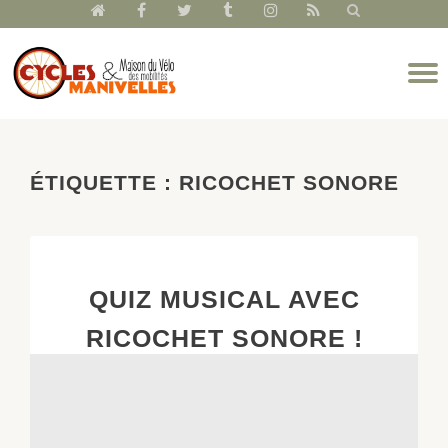
fa-
fa-
fa-
fa-
fa-
fa-
home
facebook
twitter
tumblr
instagram
rss
Aller
D
au
l
contenu
n
ÉTIQUETTE :
RICOCHET SONORE
QUIZ MUSICAL AVEC
RICOCHET SONORE !