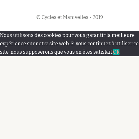
© Cycles et Manivelles - 2019
M
Nous utilisons des cookies pour vous garantir la meilleure
e
expérience sur notre site web. Si vous continuez à utiliser ce
site, nous supposerons que vous en êtes satisfait.
Ok
n
u
s
e
c
o
n