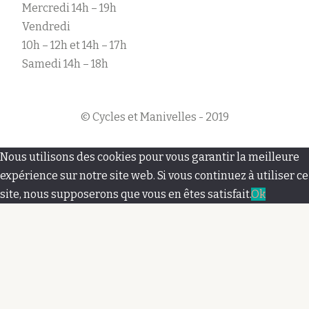
Mercredi 14h – 19h
Vendredi
10h – 12h et 14h – 17h
Samedi 14h – 18h
© Cycles et Manivelles - 2019
M
Nous utilisons des cookies pour vous garantir la meilleure
e
expérience sur notre site web. Si vous continuez à utiliser ce
site, nous supposerons que vous en êtes satisfait.
Ok
n
u
s
e