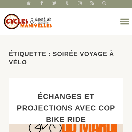
fa-
fa-
fa-
fa-
fa-
fa-
home
facebook
twitter
tumblr
instagram
rss
Aller
D
au
l
contenu
n
ÉTIQUETTE :
SOIRÉE VOYAGE À
VÉLO
ÉCHANGES ET
PROJECTIONS AVEC COP
BIKE RIDE