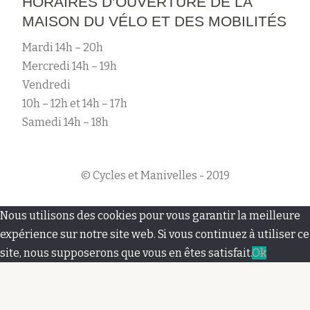
HORAIRES D’OUVERTURE DE LA
MAISON DU VÉLO ET DES MOBILITÉS
Mardi 14h – 20h
Mercredi 14h – 19h
Vendredi
10h – 12h et 14h – 17h
Samedi 14h – 18h
© Cycles et Manivelles - 2019
M
Nous utilisons des cookies pour vous garantir la meilleure
e
expérience sur notre site web. Si vous continuez à utiliser ce
site, nous supposerons que vous en êtes satisfait.
Ok
n
u