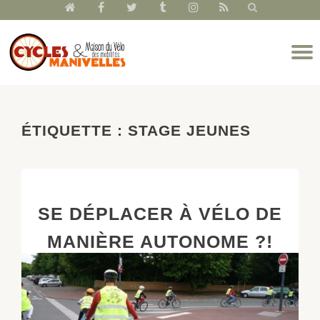
fa-
fa-
fa-
fa-
fa-
fa-
home
facebook
twitter
tumblr
instagram
rss
Aller
D
au
l
contenu
n
ÉTIQUETTE :
STAGE JEUNES
SE DÉPLACER À VÉLO DE
MANIÈRE AUTONOME ?!