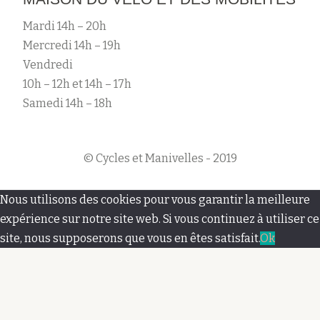
Mardi 14h – 20h
Mercredi 14h – 19h
Vendredi
10h – 12h et 14h – 17h
Samedi 14h – 18h
© Cycles et Manivelles - 2019
M
Nous utilisons des cookies pour vous garantir la meilleure
e
expérience sur notre site web. Si vous continuez à utiliser ce
site, nous supposerons que vous en êtes satisfait.
Ok
n
u
s