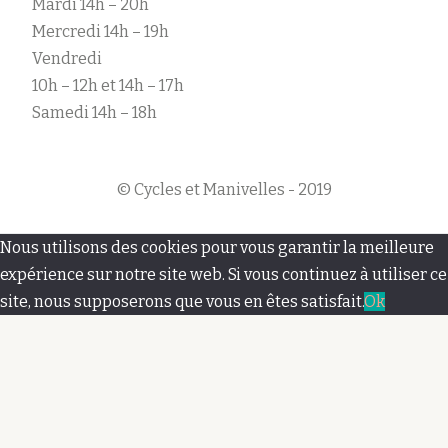
Mardi 14h – 20h
Mercredi 14h – 19h
Vendredi
10h – 12h et 14h – 17h
Samedi 14h – 18h
© Cycles et Manivelles - 2019
M
Nous utilisons des cookies pour vous garantir la meilleure
e
expérience sur notre site web. Si vous continuez à utiliser ce
site, nous supposerons que vous en êtes satisfait.
Ok
n
u
s
e