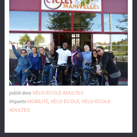
VÉLO-ÉCOLE ADULTES
publié dans
MOBILITÉ
VÉLO ÉCOLE
VÉLO-ÉCOLE
étiquette
,
,
ADULTES