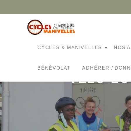
Aller
au
contenu
CYCLES & MANIVELLES
NOS A
BÉNÉVOLAT
ADHÉRER / DON
VÉLO-ÉC