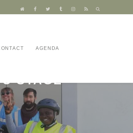
fa-
fa-
fa-
fa-
fa-
fa-
home
facebook
twitter
tumblr
instagram
rss
CONTACT
AGENDA
DU STAGE