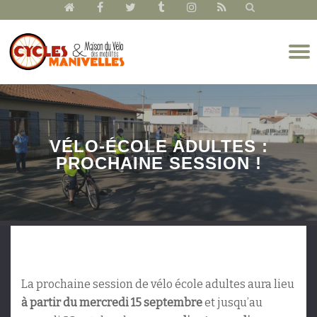
fa-
fa-
fa-
fa-
fa-
fa-
home
facebook
twitter
tumblr
instagram
rss
Aller
D
au
l
contenu
n
VÉLO-ÉCOLE ADULTES :
PROCHAINE SESSION !
La prochaine session de vélo école adultes aura lieu
à partir du mercredi 15 septembre
et jusqu’au