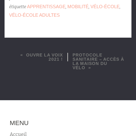
APPRENTISSAGE
MOBILITÉ
VÉLO-ÉCOLE
étiquette
,
,
,
VÉLO-ÉCOLE ADULTES
OUVRE LA VOIX
PROTOCOLE
2021 !
SANITAIRE – ACCÈS À
LA MAISON DU
VÉLO
MENU
Accueil