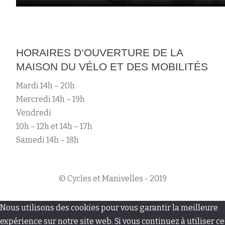
HORAIRES D’OUVERTURE DE LA
MAISON DU VÉLO ET DES MOBILITÉS
Mardi 14h – 20h
Mercredi 14h – 19h
Vendredi
10h – 12h et 14h – 17h
Samedi 14h – 18h
© Cycles et Manivelles - 2019
M
Nous utilisons des cookies pour vous garantir la meilleure
e
expérience sur notre site web. Si vous continuez à utiliser ce