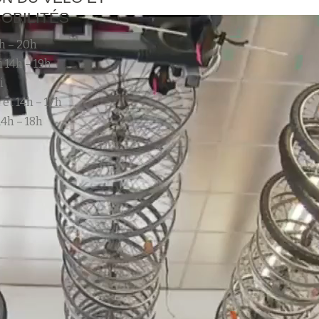
OBILITÉS
h – 20h
 14h – 19h
i
 et 14h – 17h
4h – 18h