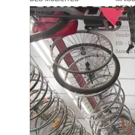
DES M
Mardi 14
Mercredi
Vendred
10h – 12h
Samedi 1