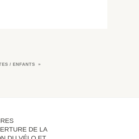
TES / ENFANTS
IRES
ERTURE DE LA
N DU VÉLO ET