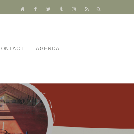
fa-
fa-
fa-
fa-
fa-
fa-
home
facebook
twitter
tumblr
instagram
rss
CONTACT
AGENDA