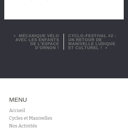
MÉCANIQUE VÉLO
CYCLO-FESTIVAL #2 :
AVEC LES ENFANTS
UN RETOUR DE
DE L’ESPACE
MANIVELLE LUDIQUE
D’ORNON !
ET CULTUREL !
MENU
Accueil
Cycles et Manivelles
Nos Activités