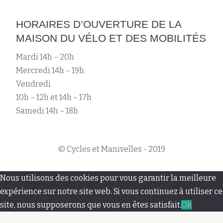
HORAIRES D’OUVERTURE DE LA
MAISON DU VÉLO ET DES MOBILITÉS
Mardi 14h – 20h
Mercredi 14h – 19h
Vendredi
10h – 12h et 14h – 17h
Samedi 14h – 18h
© Cycles et Manivelles - 2019
M
Nous utilisons des cookies pour vous garantir la meilleure
e
expérience sur notre site web. Si vous continuez à utiliser ce
site, nous supposerons que vous en êtes satisfait.
Ok
n