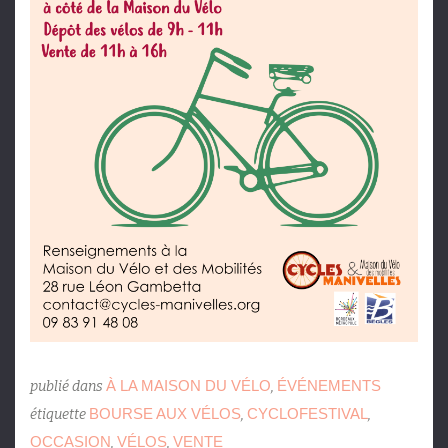
À LA MAISON DU VÉLO
ÉVÉNEMENTS
publié dans
,
BOURSE AUX VÉLOS
CYCLOFESTIVAL
étiquette
,
,
OCCASION
VÉLOS
VENTE
,
,