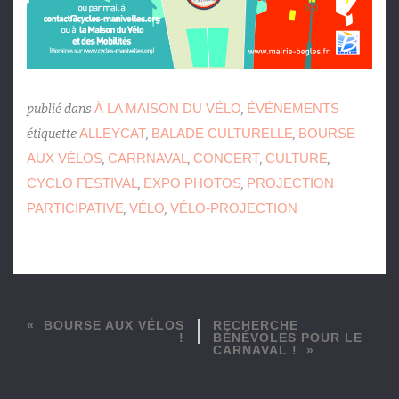
À LA MAISON DU VÉLO
ÉVÉNEMENTS
publié dans
,
ALLEYCAT
BALADE CULTURELLE
BOURSE
étiquette
,
,
AUX VÉLOS
CARRNAVAL
CONCERT
CULTURE
,
,
,
,
CYCLO FESTIVAL
EXPO PHOTOS
PROJECTION
,
,
PARTICIPATIVE
VÉLO
VÉLO-PROJECTION
,
,
BOURSE AUX VÉLOS
RECHERCHE
!
BÉNÉVOLES POUR LE
CARNAVAL !