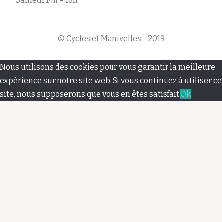
Samedi 14h – 18h
© Cycles et Manivelles - 2019
M
Nous utilisons des cookies pour vous garantir la meilleure
e
expérience sur notre site web. Si vous continuez à utiliser ce
site, nous supposerons que vous en êtes satisfait.
Ok
n
u
s
e
c
o
n