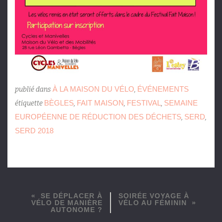
À LA MAISON DU VÉLO
ÉVÉNEMENTS
publié dans
,
BÈGLES
FAIT MAISON
FESTIVAL
SEMAINE
étiquette
,
,
,
EUROPÉENNE DE RÉDUCTION DES DÉCHETS
SERD
,
,
SERD 2018
SE DÉPLACER À
SOIRÉE VOYAGE À
VÉLO DE MANIÈRE
VÉLO AU FÉMININ
AUTONOME ?