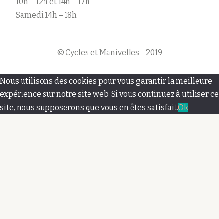
10h – 12h et 14h – 17h
Samedi 14h – 18h
© Cycles et Manivelles - 2019
M
Nous utilisons des cookies pour vous garantir la meilleure
e
expérience sur notre site web. Si vous continuez à utiliser ce
site, nous supposerons que vous en êtes satisfait.
Ok
n
u
s
e
c
o