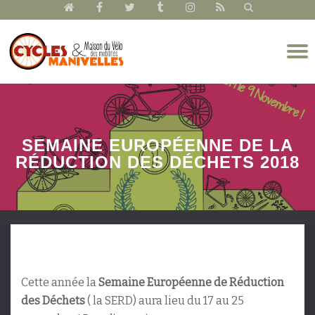
fa-
fa-
fa-
fa-
fa-
fa-
home
facebook
twitter
tumblr
instagram
rss
Aller
D
au
l
contenu
n
SEMAINE EUROPÉENNE DE LA
RÉDUCTION DES DÉCHETS 2018
Cette année la
Semaine Européenne de Réduction
des Déchets
( la SERD) aura lieu du 17 au 25