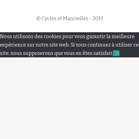
© Cycles et Manivelles - 2019
M
Nous utilisons des cookies pour vous garantir la meilleure
e
expérience sur notre site web. Si vous continuez à utiliser ce
site, nous supposerons que vous en êtes satisfait.
Ok
n
u
s
e
c
o
n