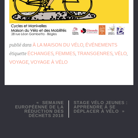
À LA MAISON DU VÉLO
ÉVÉNEMENTS
publié dans
,
ÉCHANGES
FEMMES
TRANSGENRES
VÉLO
étiquette
,
,
,
,
VOYAGE
VOYAGE À VÉLO
,
SEMAINE
STAGE VÉLO JEUNES :
EUROPÉENNE DE LA
APPRENDRE À SE
RÉDUCTION DES
DÉPLACER À VÉLO
DÉCHETS 2018