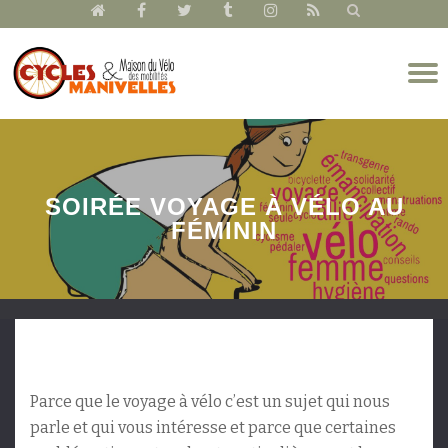
fa-
fa-
fa-
fa-
fa-
fa-
home
facebook
twitter
tumblr
instagram
rss
Aller
D
au
l
contenu
n
SOIRÉE VOYAGE À VÉLO AU
FÉMININ
Parce que le voyage à vélo c’est un sujet qui nous
parle et qui vous intéresse et parce que certaines