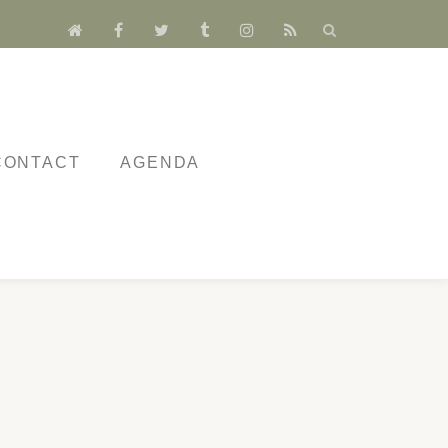
fa-
fa-
fa-
fa-
fa-
fa-
home
facebook
twitter
tumblr
instagram
rss
CONTACT
AGENDA