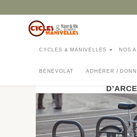
Aller
au
contenu
ÉTIQUETTE :
BÈGLES
CYCLES & MANIVELLES
NOS A
BÉNÉVOLAT
ADHÉRER / DON
QUELS SONT VO
D’ARCE